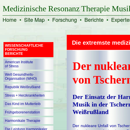
Medizinische Resonanz Therapie Musi
Home
•
Site Map
•
Forschung
•
Berichte
•
Experte
Die extremste mediz
WISSENSCHAFTLICHE
FORSCHUNG
BERICHTE
Der nuklear
American Institute
of Stress
Welt Gesundheits-
von Tscher
Organisation (WHO)
Republik Weißrußland
Der Einsatz der Har
Stress + Herzkrankheiten
Musik in der Tscher
Das Kind im Mutterleib
Weißrußland
Frühgeborenenstation
Harmonikale Therapie
Der nukleare Unfall von Tscher
Die Leistung Harmonikaler