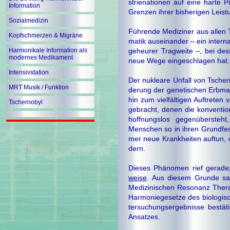
strie­na­tio­nen auf eine hart
Information
Grenzen ihrer bisherigen Leistu
Sozialmedizin
Führende Mediziner aus allen Te
Kopfschmerzen & Migräne
ma­tik auseinander – ein inter
Harmonikale Information als
ge­heu­rer Tragweite –, bei d
modernes Medikament
neue Wege eingeschlagen hat.
Intensivstation
Der nukleare Unfall von Tscher
MRT Musik / Funktion
de­rung der genetischen Erbm
hin zum vielfältigen Auftreten 
Tschernobyl
ge­bracht, denen die konvention
hoffnungslos gegenübersteht
Menschen so in ihren Grundfest
mer neue Krankheiten auf­tun,
dern.
Dieses Phänomen rief gerade
wei­se
. Aus diesem Grunde sa
Me­di­zi­ni­schen Resonanz The
Har­mo­nie­ge­set­ze des biolog
ter­su­chungs­er­geb­nis­se bes
An­sat­zes.