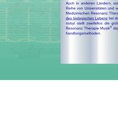
Auch in anderen Ländern, vor
Reihe von Universitäten und w
Me­di­zi­ni­schen Resonanz The
des bio­lo­gi­schen Lebens
bei de
no­byl stellt zwei­fel­los die
®
Resonanz Therapie Mu­sik
dar
hand­lungs­me­tho­den.