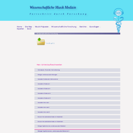
Wissenschaftliche Musik Medizin
Fortschritt durch Forschung
Home
Site Map
Musik-Präparate
Wissenschaftliche Forschung
Berichte
Grundlagen
|
|
|
|
|
|
Experten
Store
|
Wissenschaftliche Forschung
Inhalt
Herz- & Kreis­lauf­be­schwer­den
Hämodynam. Parameter, Normalisierung
Weniger zerebrovasculäre Störungen
Gesündere Funktion der Gehirnarterien
Gesünderer Blutdruck I
Gesünderer Blutdruck II
Gesünderer Blutdruck III
Gesünderer Blutdruck IV
Gesündere Herzrate I
Gesündere Herzrate II
Gesündere Herzrate III
Bessere Herzaktivität des Kindes im Mutterleib I
Bessere Herzaktivität des Kindes im Mutterleib II
Weniger Kopfschmerzen, zerebrovasculäre Patienten I
Weniger Kopfschmerzen, zerebrovasculäre Patienten II