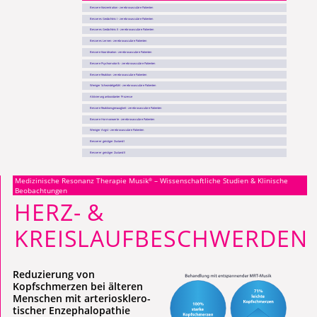
Bessere Konzentration - zerebrovasculäre Patienten
Besseres Gedächtnis I - zerebrovasculäre Patienten
Besseres Gedächtnis II - zerebrovasculäre Patienten
Besseres Lernen - zerebrovasculäre Patienten
Bessere Koordination - zerebrovasculäre Patienten
Bessere Psychomotorik - zerebrovasculäre Patienten
Bessere Reaktion - zerebrovasculäre Patienten
Weniger Schwindelgefühl - zerebrovasculäre Patienten
Aktivierung antioxidanter Prozesse
Bessere Reaktionsgenauigkeit - zerebrovasculäre Patienten
Bessere Hormonwerte - zerebrovasculäre Patienten
Weniger Angst - zerebrovasculäre Patienten
Besserer geistiger Zustand I
Besserer geistiger Zustand II
Medizinische Resonanz Therapie Musik
– Wissenschaftliche Studien & Klinische
®
Beobachtungen
HERZ- &
KREISLAUFBESCHWERDEN
Reduzierung von
Kopfschmerzen bei älteren
Menschen mit ar­te­rio­skle­ro­
ti­scher Enzephalopathie