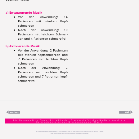
a) Entspannende Musik
Vor der Anwendung: 14
Patienten mit starken Kopf­
schmerzen
Nach der Anwendung: 10
Patienten mit leichten Schmer­
zen und 4 Patienten schmerz­frei
b) Aktivierende Musik
Vor der Anwendung: 2 Patienten
mit starken Kopf­schmerzen und
7 Patienten mit leichten Kopf­
schmerzen
Nach der Anwendung: 2
Patienten mit leichten Kopf­
schmerzen und 7 Patienten kopf­
schmerzfrei
Die Naturmedizin findet Einlaß in der Wissenschaftlichen Medizin durch die
Harmoniegesetze des Mikrokosmos der Musik
Mit freundlicher Genehmigung von
AAR EDITION INTERNATIONAL
– © 1998-
2026
WISSENSCHAFTLICHE MUSIK MEDIZIN |
Kontakt
Änderungen, die dem wissenschaftlichen Fortschritt dienen, vorbehalten.