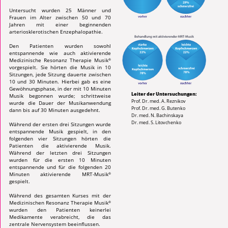
Untersucht wurden 25 Männer und
Frauen im Alter zwischen 50 und 70
Jahren mit einer beginnenden
arteriosklerotischen Enzephalopathie.
Den Patienten wurden sowohl
entspannende wie auch aktivierende
Medizinische Resonanz Therapie Musik
®
vorgespielt. Sie hörten die Musik in 10
Sitzungen, jede Sitzung dauerte zwischen
10 und 30 Minuten. Hierbei gab es eine
Gewöhnungsphase, in der mit 10 Minuten
Leiter der Untersuchungen:
Musik begonnen wurde; schrittweise
Prof. Dr. med. A. Reznikov
wurde die Dauer der Musikanwendung
Prof. Dr. med. G. Butenko
dann bis auf 30 Minuten ausgedehnt.
Dr. med. N. Bachinskaya
Dr. med. S. Litovchenko
Während der ersten drei Sitzungen wurde
entspannende Musik gespielt, in den
folgenden vier Sitzungen hörten die
Patienten die aktivierende Musik.
Während der letzten drei Sitzungen
wurden für die ersten 10 Minuten
entspannende und für die folgenden 20
Minuten aktivierende MRT-Musik
®
gespielt.
Während des gesamten Kurses mit der
Medizinischen Resonanz Therapie Musik
®
wurden den Patienten keinerlei
Medikamente verabreicht, die das
zentrale Nervensystem beeinflussen.