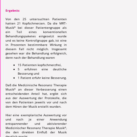
Ergebnis:
Von den 25 untersuchten Patienten
hatten 21 Kopf­schmerzen. Da die MRT-
Musik
bei dieser Patientengruppe als
®
ein Teil eines konventionellen
Behandlungspaketes eingesetzt wurde
und es keine Kontrollgruppe gab, ist eine
in Prozenten bestimmbare Wirkung in
diesem Fall nicht möglich. Insgesamt
gesehen war die Behandlung erfolg­reich,
denn nach der Behandlung waren
15 Patienten kopfschmerzfrei,
5 erfuhren eine deutliche
Besserung und
1 Patient erfuhr keine Besserung.
Daß die Medizinische Resonanz Therapie
Musik
an dieser Verbesserung einen
®
entscheidenden Anteil hat, ergibt sich
aus der Auswertung der Protokolle, die
von den Patienten jeweils vor und nach
dem Hören der Musik erstellt wurden.
Hier eine exemplarische Auswertung vor
und nach je einer Anwendung
entspannender und aktivierender
Medizinischer Resonanz Therapie Musik
,
®
die den direkten Einfluß der Musik
deutlich macht.