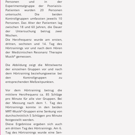
Personen und in der
Experimentalgruppe der Psoriaisis-
Patienten wurden 20 Personen
untersucht. Die beiden
Kontrollgruppen umfassten jeweils 10
Personen. Das Alter der Patienten lag
zwischen 18 und 60 Jahren, die Dauer
der Untersuchung betrug zwei
Wochen.
Die Herzfrequenz wurde am ersten,
dritten, sechsten und 14. Tag des
Hörtrainings vor und nach dem Hören
der Medizinischen Resonanz Therapie
Musik
gemessen.
®
Die Abbildung zeigt die Mittelwerte
der einzelnen Gruppen vor und nach
dem Hörtraining beziehungsweise bei
den Kontrollgruppen zu
entsprechenden Meßzeitpunkten.
Vor dem Hörtraining betrug die
mittlere Herz­frequenz ca. 85 Schläge
pro Minute für alle vier Gruppen. Bei
der Messung nach dem 1. Tag des
Hörtrainings konnte in den beiden
MRT-Musik
-Gruppen eine Senkung von
®
durch­schnitt­lich 5 Schlägen pro Minute
festgestellt werden.
Diese Ergebnisse ergaben sich auch
am dritten Tag des Hörtrainings. Am 6.
Tag des Hör­trainings wurde eine Sen­