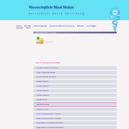
Wissenschaftliche Musik Medizin
Fortschritt durch Forschung
Home
Site Map
Musik-Präparate
Wissenschaftliche Forschung
Berichte
Grundlagen
|
|
|
|
|
|
Experten
Store
|
Wissenschaftliche Forschung
Inhalt
Herz- & Kreis­lauf­be­schwer­den
Hämodynam. Parameter, Normalisierung
Weniger zerebrovasculäre Störungen
Gesündere Funktion der Gehirnarterien
Gesünderer Blutdruck I
Gesünderer Blutdruck II
Gesünderer Blutdruck III
Gesünderer Blutdruck IV
Gesündere Herzrate I
Gesündere Herzrate II
Gesündere Herzrate III
Bessere Herzaktivität des Kindes im Mutterleib I
Bessere Herzaktivität des Kindes im Mutterleib II
Weniger Kopfschmerzen, zerebrovasculäre Patienten I
Weniger Kopfschmerzen, zerebrovasculäre Patienten II