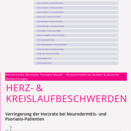
Bessere Konzentration - zerebrovasculäre Patienten
Besseres Gedächtnis I - zerebrovasculäre Patienten
Besseres Gedächtnis II - zerebrovasculäre Patienten
Besseres Lernen - zerebrovasculäre Patienten
Bessere Koordination - zerebrovasculäre Patienten
Bessere Psychomotorik - zerebrovasculäre Patienten
Bessere Reaktion - zerebrovasculäre Patienten
Weniger Schwindelgefühl - zerebrovasculäre Patienten
Aktivierung antioxidanter Prozesse
Bessere Reaktionsgenauigkeit - zerebrovasculäre Patienten
Bessere Hormonwerte - zerebrovasculäre Patienten
Weniger Angst - zerebrovasculäre Patienten
Besserer geistiger Zustand I
Besserer geistiger Zustand II
Medizinische Resonanz Therapie Musik
– Wissenschaftliche Studien & Klinische
®
Beobachtungen
HERZ- &
KREISLAUFBESCHWERDEN
Verringerung der Herzrate bei Neurodermitis- und
Psoriasis-Patienten