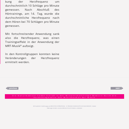
kung der Herzfrequenz um
durchschnittlich 10 Schläge pro Minute
gemessen. Nach Abschluß des
Hörtrainings, am 14. Tag, wurde die
durchschnittliche Herzfrequenz nach
dem Hören bei 70 Schlägen pro Minute
gemessen.
Mit fortschreitender Anwendung sank
also die Herz­frequenz, was einen
Trainingseffekt in der Anwendung der
MRT-Musik
aufzeigt.
®
In den Kontrollgruppen konnten keine
Veränderungen der Herzfrequenz
ermittelt werden.
Die Naturmedizin findet Einlaß in der Wissenschaftlichen Medizin durch die
Harmoniegesetze des Mikrokosmos der Musik
Mit freundlicher Genehmigung von
AAR EDITION INTERNATIONAL
– © 1998-
2026
WISSENSCHAFTLICHE MUSIK MEDIZIN |
Kontakt
Änderungen, die dem wissenschaftlichen Fortschritt dienen, vorbehalten.