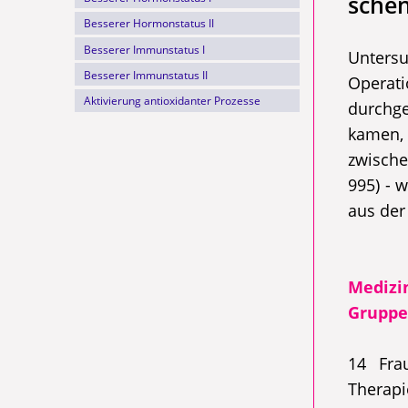
sche
Besserer Hormonstatus II
Besserer Immunstatus I
Unters
Besserer Immunstatus II
Operat
Aktivierung antioxidanter Prozesse
durchge
kamen,
zwische
995) - 
aus der
Mediz
Grupp
14 Fra
Therap