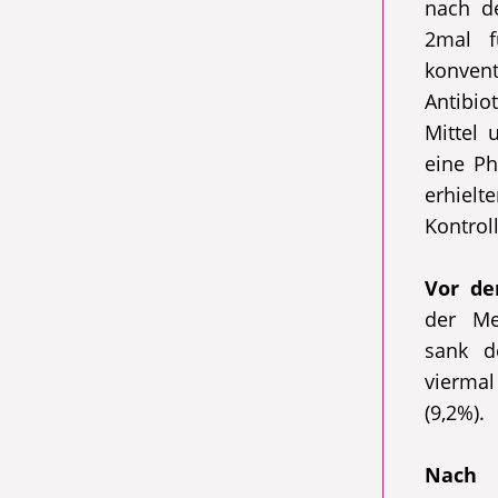
nach d
2mal f
konve
Antibio
Mittel 
eine Ph
erhie
Kontrol
Vor de
der Me
sank d
viermal
(9,2%).
Nach 