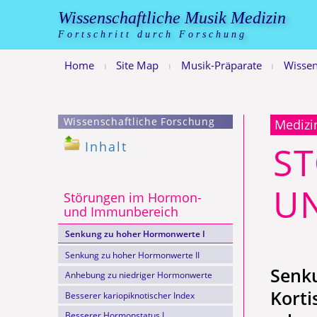
Wissenschaftliche Musik Medizin
Fortschritt durch Forschung
Home
Site Map
Musik-Präparate
Wissen
|
|
|
Wissenschaftliche Forschung
Medizi
Inhalt
S
U
Störungen im Hormon-
und Immun­be­reich
Senkung zu hoher Hormonwerte I
Senkung zu hoher Hormonwerte II
Senk
Anhebung zu niedriger Hormonwerte
Kortis
Besserer kariopiknotischer Index
Besserer Hormonstatus I