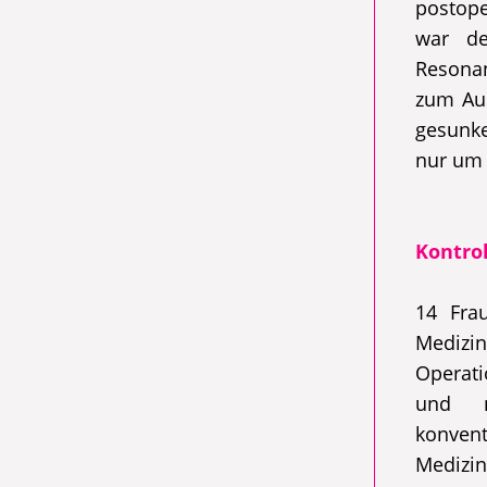
postope
war de
Resona
zum Aus
gesunke
nur um 
Kontro
14 Fra
Medizin
Operati
und n
konvent
Mediz