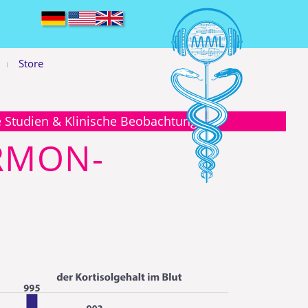
Store
|
e Studien & Klinische Beobachtungen
RMON-