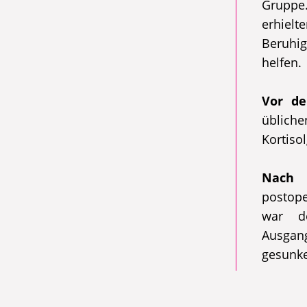
Gruppe
erhiel
Beruhig
helfen.
Vor de
üblic
Kortiso
Nach 
postope
war de
Ausgan
gesunk