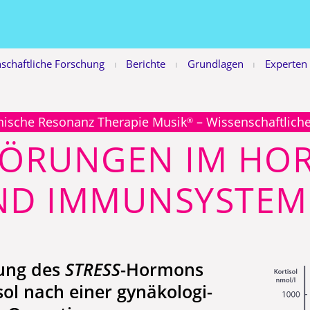
schaftliche Forschung
Berichte
Grundlagen
Experten
|
|
|
nische Resonanz Therapie Musik
– Wissenschaftlich
®
TÖRUNGEN IM HO
ND IMMUNSYSTEM
ung des
STRESS
-Hormons
ol nach einer gy­nä­ko­lo­gi­