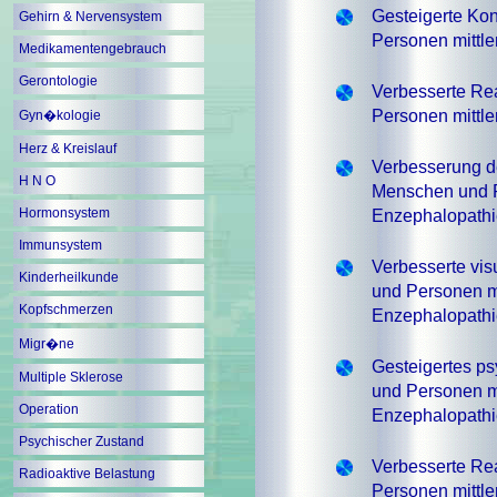
Gesteigerte Kon
Gehirn & Nervensystem
Personen mittle
Medikamentengebrauch
Gerontologie
Verbesserte Re
Personen mittle
Gyn�kologie
Herz & Kreislauf
Verbesserung de
H N O
Menschen und Pe
Hormonsystem
Enzephalopathi
Immunsystem
Verbesserte vis
Kinderheilkunde
und Personen mit
Kopfschmerzen
Enzephalopathi
Migr�ne
Gesteigertes p
Multiple Sklerose
und Personen mit
Operation
Enzephalopathi
Psychischer Zustand
Verbesserte Re
Radioaktive Belastung
Personen mittle