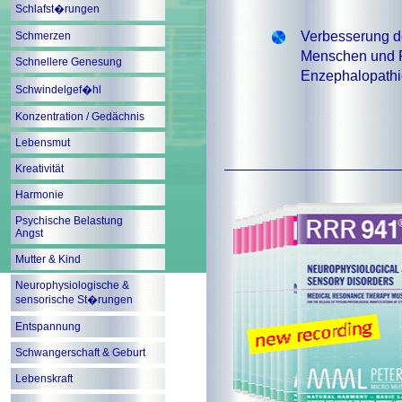
Schlafst�rungen
Verbesserung de
Schmerzen
Menschen und Pe
Schnellere Genesung
Enzephalopathi
Schwindelgef�hl
Konzentration / Gedächnis
Lebensmut
Kreativität
Harmonie
Psychische Belastung
Angst
Mutter & Kind
Neurophysiologische &
sensorische St�rungen
Entspannung
Schwangerschaft & Geburt
Lebenskraft