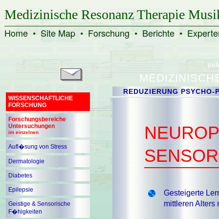
Medizinische Resonanz Therapie Musi
Home
•
Site Map
•
Forschung
•
Berichte
•
Experte
pet
MEDIZINISCH
REDUZIERUNG PSYCHO-P
WISSENSCHAFTLICHE
FORSCHUNG
Forschungsbereiche
Untersuchungen
NEUROP
im einzelnen
Aufl�sung von Stress
SENSOR
Dermatologie
Diabetes
Epilepsie
Gesteigerte Ler
mittleren Alters
Geistige & Sensorische
F�higkeiten