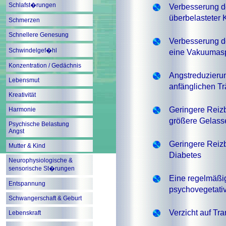
Schlafst�rungen
Verbesserung d
überbelasteter 
Schmerzen
Schnellere Genesung
Verbesserung d
Schwindelgef�hl
eine Vakuumas
Konzentration / Gedächnis
Angstreduzieru
Lebensmut
anfänglichen Tr
Kreativität
Geringere Reizb
Harmonie
größere Gelasse
Psychische Belastung
Angst
Geringere Reizb
Mutter & Kind
Diabetes
Neurophysiologische &
sensorische St�rungen
Eine regelmäßig
Entspannung
psychovegetati
Schwangerschaft & Geburt
Verzicht auf Tr
Lebenskraft