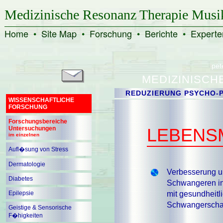
Medizinische Resonanz Therapie Musi
Home
•
Site Map
•
Forschung
•
Berichte
•
Experte
pet
MEDIZINISCH
REDUZIERUNG PSYCHO-P
WISSENSCHAFTLICHE
FORSCHUNG
Forschungsbereiche
Untersuchungen
LEBENS
im einzelnen
Aufl�sung von Stress
Dermatologie
Verbesserung u
Diabetes
Schwangeren in
Epilepsie
mit gesundheitl
Schwangerschaf
Geistige & Sensorische
F�higkeiten