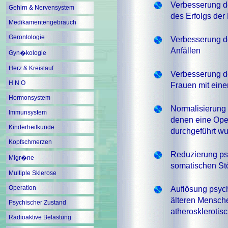
Verbesserung d
Gehirn & Nervensystem
des Erfolgs der
Medikamentengebrauch
Gerontologie
Verbesserung d
Anfällen
Gyn�kologie
Herz & Kreislauf
Verbesserung d
H N O
Frauen mit ein
Hormonsystem
Normalisierung 
Immunsystem
denen eine Ope
Kinderheilkunde
durchgeführt w
Kopfschmerzen
Reduzierung ps
Migr�ne
somatischen St
Multiple Sklerose
Operation
Auflösung psych
älteren Mensche
Psychischer Zustand
atherosklerotis
Radioaktive Belastung